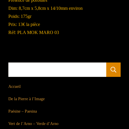
Présence de porosités
Dim: 8,7cm x 5,8cm x 14/10mm environ
Poids: 175gr
Prix: 13€ la pièce
Réf: PLA MOK MARO 03
R
Accueil
De la Pierre à l’Image
Paésine – Paesina
Vert de l’Arno – Verde d’Arno