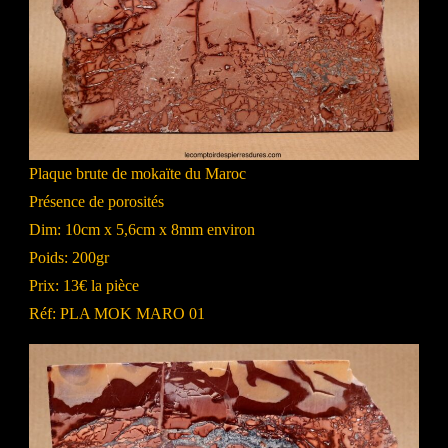
Plaque brute de mokaïte du Maroc
Présence de porosités
Dim: 10cm x 5,6cm x 8mm environ
Poids: 200gr
Prix: 13€ la pièce
Réf: PLA MOK MARO 01